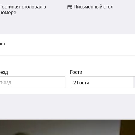
Гостиная-столовая в
Письменный стол
номере
oom
езд
Гости