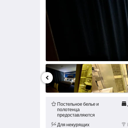
Назад.
Удобства
и услуги
Постельное белье и
полотенца
предоставляются
Для некурящих