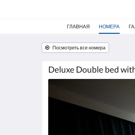
ГЛАВНАЯ
НОМЕРА
ГА
Посмотреть все номера
Deluxe Double bed wit
Ниже
приведены
изображения.
Пролистывайте
их,
нажимая
на
кнопки
Далее
и