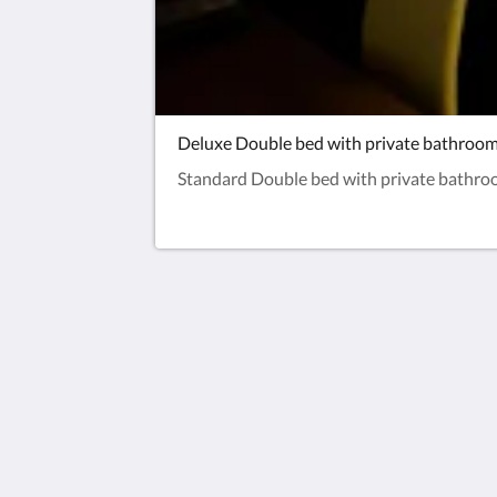
Deluxe Double bed with private bathroo
Standard Double bed with private bathr
Hotel C&S
21 Prisdorfer Straße
Pinneberg SH 25421
Germany
+4941017884770
info@hotel-cs.de