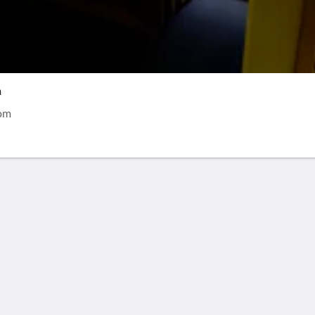
m
oom