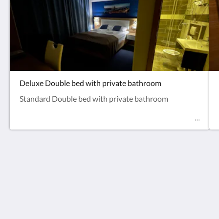
Deluxe Double bed with private bathroom
Standard Double bed with private bathroom
Hotel C&S
21 Prisdorfer Straße
Pinneberg SH 25421
Germany
+4941017884770