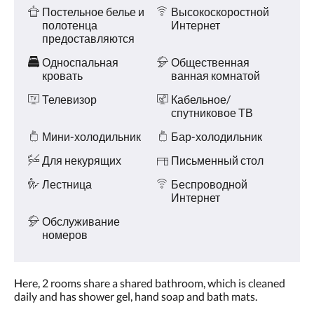
и услуги
Постельное белье и
Высокоскоростной
полотенца
Интернет
предоставляются
Односпальная
Общественная
кровать
ванная комнатой
Телевизор
Кабельное/
спутниковое ТВ
Мини-холодильник
Бар-холодильник
Для некурящих
Письменный стол
Лестница
Беспроводной
Интернет
Обслуживание
номеров
Here, 2 rooms share a shared bathroom, which is cleaned
daily and has shower gel, hand soap and bath mats.